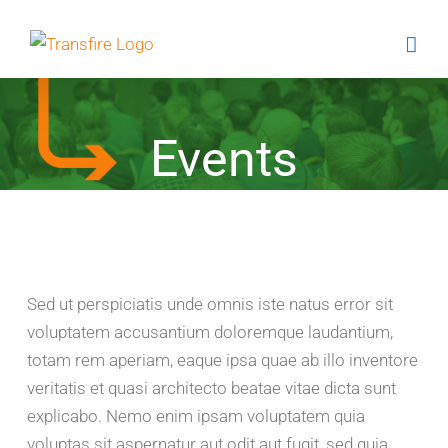
Skip
to
content
Events
Sed ut perspiciatis unde omnis iste natus error sit
voluptatem accusantium doloremque laudantium,
totam rem aperiam, eaque ipsa quae ab illo inventore
veritatis et quasi architecto beatae vitae dicta sunt
explicabo. Nemo enim ipsam voluptatem quia
voluptas sit aspernatur aut odit aut fugit, sed quia